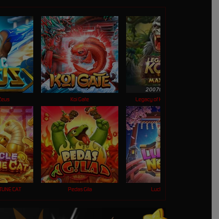
Zeus
Koi Gate
Legacy of Kong Maxways
TUNE CAT
Pedas Gila
Lucky Neko