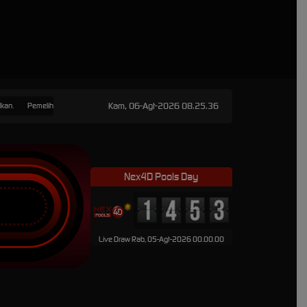
Kam, 06-Agt-2026 08.25.36
emeliharaan Terjadwal: PP Virtual Sports pada 30-Jun-2026 dari 15.00.00 sampai 30-Sep-2026 1
Nex4D Pools Day
Live Draw Rab, 05-Agt-2026 00.00.00