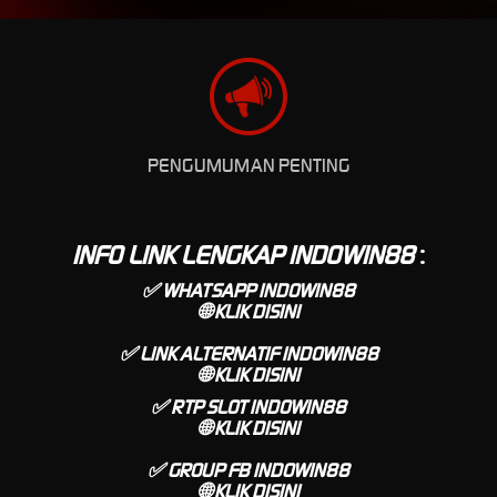
PENGUMUMAN PENTING
INFO LINK LENGKAP INDOWIN88
:
✅ WHATSAPP INDOWIN88
🌐
KLIK DISINI
✅ LINK ALTERNATIF INDOWIN88
🌐
KLIK DISINI
✅ RTP SLOT INDOWIN88
🌐
KLIK DISINI
✅ GROUP FB INDOWIN88
🌐
KLIK DISINI