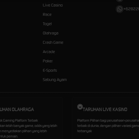
Live Casino
+62822
Race
Togel
Olahraga
Crash Game
Arcade
Poker
E-Sports
Sabung Ayam
UHAN OLAHRAGA
TARUHAN LIVE KASINO
k Gaming Platform Terbaik
Platform Pilihan bagi perusahaan-perusah
an lebih banyak game, odds yang lebih
terbaik di dunia, dengan pilihan variasi gam
an menyediakan pilihan yang lebih
terbanyak
ntuk pemain.