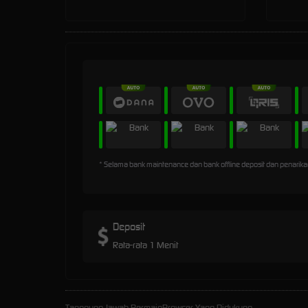
* Selama bank maintenance dan bank offline deposit dan penarikan
Deposit
Rata-rata 1 Menit
Tanggung Jawab Bermain
Browser Yang Didukung