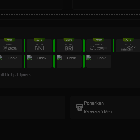
 tidak dapat diproses
Penarikan
Rata-rata 5 Menit